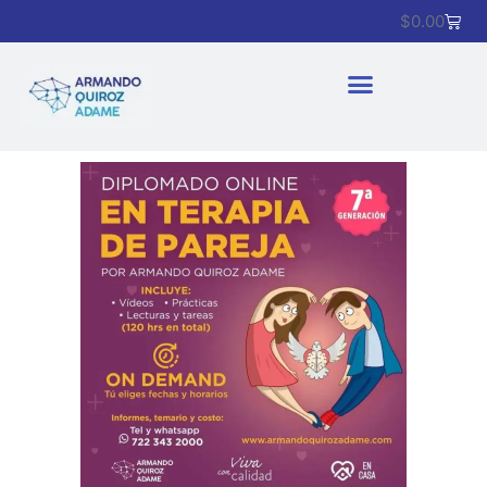
$
0.00